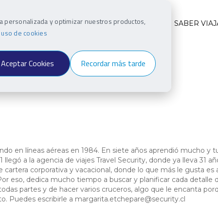
ia personalizada y optimizar nuestros productos,
INO
VIAJEROS
ESTILO Y CULTURA
SABER VIAJ
e uso de cookies
Aceptar Cookies
Recordar más tarde
do en líneas aéreas en 1984. En siete años aprendió mucho y tu
 llegó a la agencia de viajes Travel Security, donde ya lleva 31 añ
de cartera corporativa y vacacional, donde lo que más le gusta es 
. Por eso, dedica mucho tiempo a buscar y planificar cada detalle 
 todas partes y de hacer varios cruceros, algo que le encanta por
o. Puedes escribirle a margarita.etchepare@security.cl