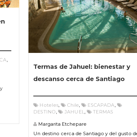
en
CA
,
Termas de Jahuel: bienestar y
descanso cerca de Santiago
y
Hoteles
,
Chile
,
ESCAPADA
,
DESTINO
,
JAHUEL
,
TERMAS
Margarita Etchepare
Un destino cerca de Santiago y del gusto d