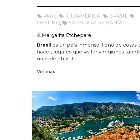
Playa
,
SUDAMÉRICA
,
BRASIL
,
DESTINO
,
SALVADOR DE BAHÍA
Margarita Etchepare
Brasil
es un país inmenso, lleno de cosas 
hacer, lugares que visitar y regiones tan di
unas de otras. La
...
Ver más