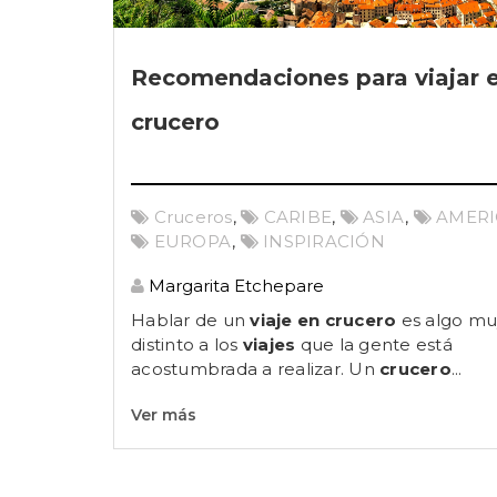
Recomendaciones para viajar 
crucero
Cruceros
,
CARIBE
,
ASIA
,
AMERI
EUROPA
,
INSPIRACIÓN
Margarita Etchepare
Hablar de un
viaje en crucero
es algo mu
distinto a los
viajes
que la gente está
acostumbrada a realizar. Un
crucero
...
Ver más