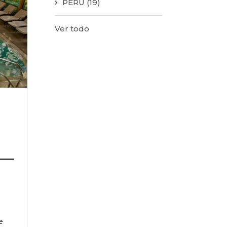
PERÚ
(19)
Ver todo
e