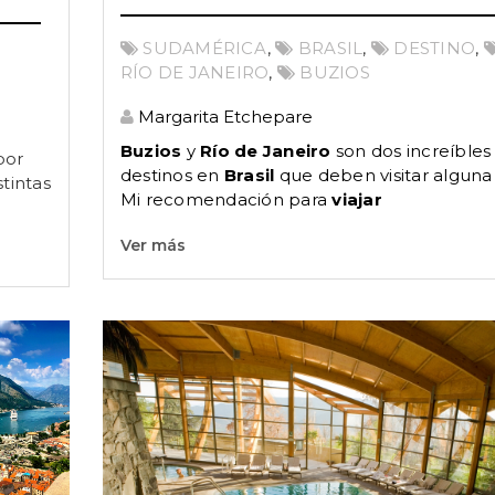
SUDAMÉRICA
,
BRASIL
,
DESTINO
,
RÍO DE JANEIRO
,
BUZIOS
Margarita Etchepare
Buzios
y
Río de Janeiro
son dos increíbles
por
destinos en
Brasil
que deben visitar alguna 
stintas
Mi recomendación para
viajar
Ver más