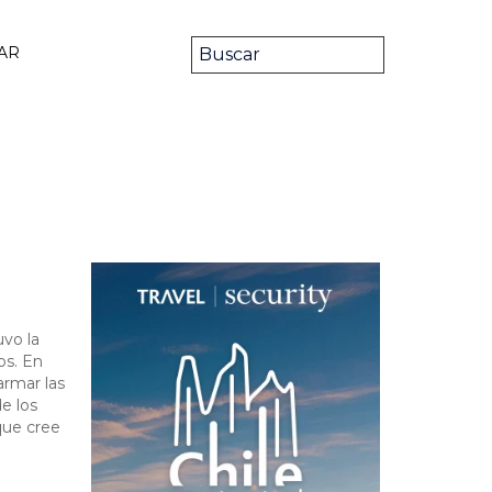
AR
vo la
os. En
armar las
de los
que cree