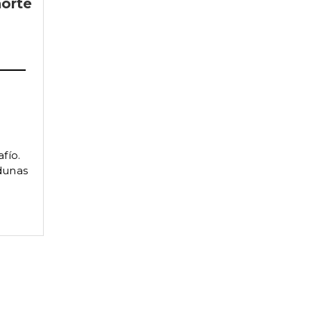
norte
fío.
 dunas