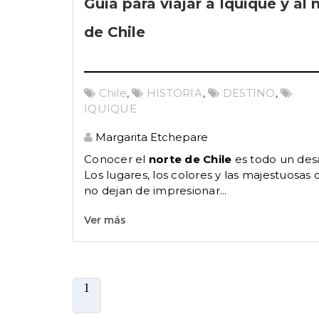
Guía para viajar a Iquique y al 
de Chile
Chile
,
HISTORIA
,
DESTINO
,
IQUIQUE
Margarita Etchepare
Conocer el
norte de Chile
es todo un desa
Los lugares, los colores y las majestuosas
no dejan de impresionar...
Ver más
1