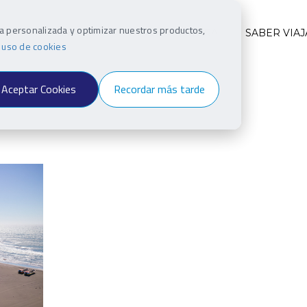
ia personalizada y optimizar nuestros productos,
INO
VIAJEROS
ESTILO Y CULTURA
SABER VIAJ
e uso de cookies
Aceptar Cookies
Recordar más tarde