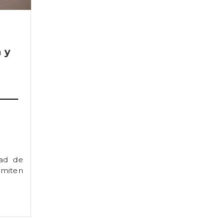
 y
dad de
miten