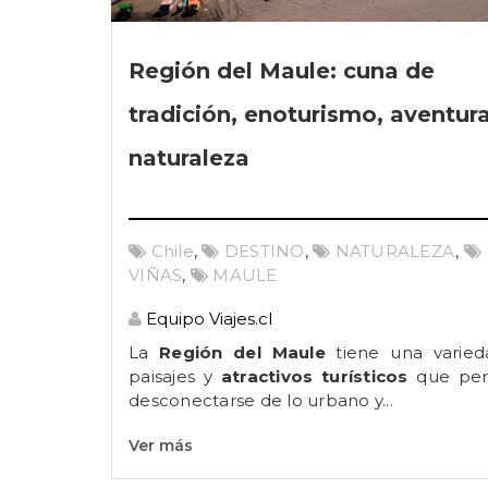
Región del Maule: cuna de
tradición, enoturismo, aventura
naturaleza
Chile
,
DESTINO
,
NATURALEZA
,
VIÑAS
,
MAULE
Equipo Viajes.cl
La
Región del Maule
tiene una varie
paisajes
y
atractivos turísticos
que per
desconectarse de lo urbano y...
Ver más