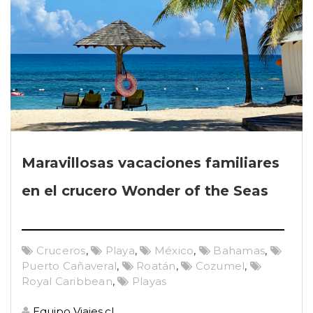
Maravillosas vacaciones familiares
en el crucero Wonder of the Seas
Cruceros
,
Playa
,
México
,
Bahamas
,
Puerto Cañaveral
,
Roatán
,
Cozumel
,
Royal Caribbean
,
Playas
Equipo Viajes.cl