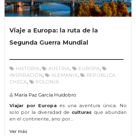
Viaje a Europa: la ruta de la
Segunda Guerra Mundial
HISTORIA
,
AUSTRIA
,
EUROPA
,
INSPIRACIÓN
,
ALEMANIA
,
REPÚBLICA
CHECA
,
POLONIA
María Paz García Huidobro
Viajar por Europa
es una aventura única. No
solo por la diversidad de
culturas
que abundan
en el continente, sino por...
Ver más