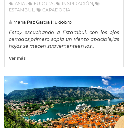
ASIA
,
EUROPA
,
INSPIRACIÓN
,
ESTAMBUL
,
CAPADOCIA
María Paz García Huidobro
Estoy escuchando a Estambul, con los ojos
cerrados,
primero sopla un viento apacible;
las
hojas se mecen suavemente
en los...
Ver más