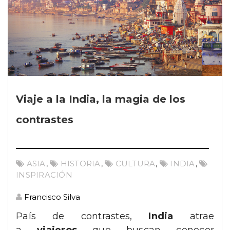
Viaje a la India, la magia de los
contrastes
ASIA
,
HISTORIA
,
CULTURA
,
INDIA
,
INSPIRACIÓN
Francisco Silva
País de contrastes,
India
atrae
a
viajeros
que buscan conocer