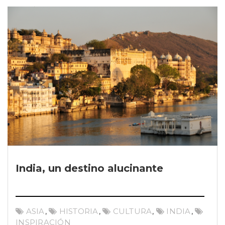
India, un destino alucinante
ASIA
,
HISTORIA
,
CULTURA
,
INDIA
,
INSPIRACIÓN