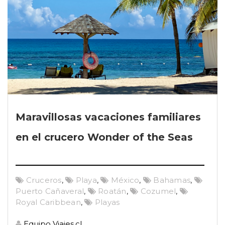
Maravillosas vacaciones familiares
en el crucero Wonder of the Seas
Cruceros
,
Playa
,
México
,
Bahamas
,
Puerto Cañaveral
,
Roatán
,
Cozumel
,
Royal Caribbean
,
Playas
Equipo Viajes.cl