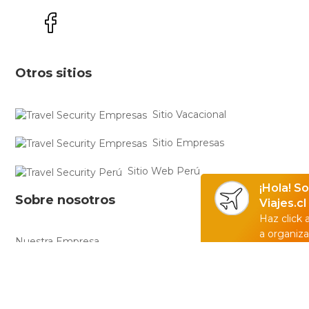
Otros sitios
Sitio Vacacional
Sitio Empresas
Sitio Web Perú
¡Hola! S
Sobre nosotros
Viajes.cl
Haz click
a organiza
Nuestra Empresa
Términos y condiciones
Política de privacidad