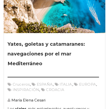
Yates, goletas y catamaranes:
navegaciones por el mar
Mediterráneo
Cruceros
,
ESPAÑA
,
ITALIA
,
EUROPA
,
INSPIRACIÓN
,
CROACIA
María Elena Cesari
Los
viajes
más entretenidos, aventureros y