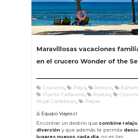
Maravillosas vacaciones famili
en el crucero Wonder of the S
Cruceros
,
Playa
,
México
,
Baham
Puerto Cañaveral
,
Roatán
,
Cozume
Royal Caribbean
,
Playas
Equipo Viajes.cl
Encontrar un destino que
combine relajo
diversión
y que además te permita
descu
lugares nuevos cada día
, no es tan...