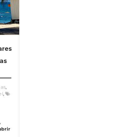
ares
eas
as
,
l
,
,
brir