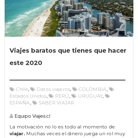
Viajes baratos que tienes que hacer
este 2020
Chile
,
Datos viajeros
,
COLOMBIA
,
Estados Unidos
,
PERÚ
,
URUGUAY
,
ESPAÑA
,
SABER VIAJAR
Equipo Viajes.cl
La motivación no lo es todo al momento de
viajar.
Muchas veces el dinero juega un rol muy