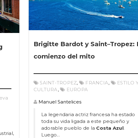
Brigitte Bardot y Saint–Tropez: 
g
comienzo del mito
SAINT-TROPEZ
,
FRANCIA
,
ESTILO 
CULTURA
,
EUROPA
eva
Manuel Santelices
La legendaria actriz francesa ha estado
toda su vida ligada a este pequeño y
adorable pueblo de la
Costa Azul
.
strial,
Luego...