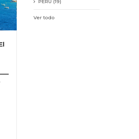
PERÚ
(19)
Ver todo
El
Y