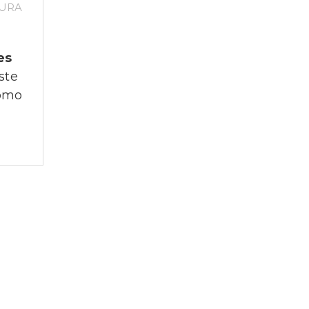
TURA
es
ste
como