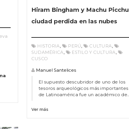
Hiram Bingham y Machu Picchu:
ciudad perdida en las nubes
eva
HISTORIA
,
PERÚ
,
CULTURA
,
SUDAMÉRICA
,
ESTILO Y CULTURA
,
CUSCO
Manuel Santelices
ana
El supuesto descubridor de uno de los
tesoros arqueológicos más importantes
de Latinoamérica fue un académico de..
Ver más