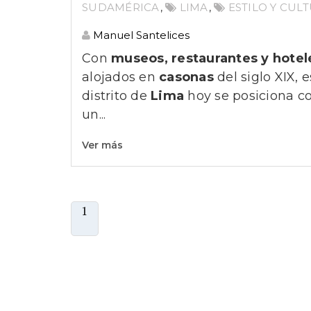
SUDAMÉRICA
,
LIMA
,
ESTILO Y CUL
Manuel Santelices
Con
museos, restaurantes y hotel
alojados en
casonas
del siglo XIX, e
distrito de
Lima
hoy se posiciona 
un...
Ver más
1