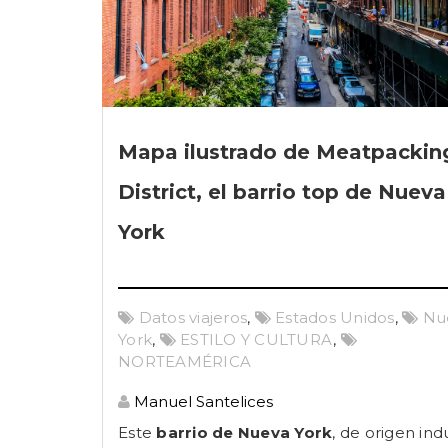
Mapa ilustrado de Meatpackin
District, el barrio top de Nueva
York
Datos viajeros
,
Estados Unidos
,
Nu
York
,
ESTILO Y CULTURA
,
NORTEAMÉRICA
Manuel Santelices
Este
barrio de Nueva York
, de origen indu