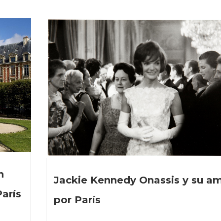
n
Jackie Kennedy Onassis y su a
París
por París