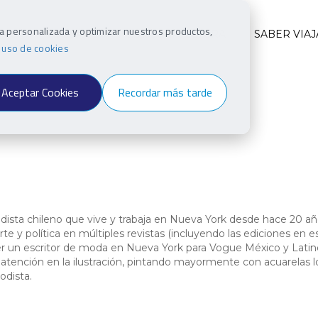
ia personalizada y optimizar nuestros productos,
INO
VIAJEROS
ESTILO Y CULTURA
SABER VIAJ
e uso de cookies
Aceptar Cookies
Recordar más tarde
iodista chileno que vive y trabaja en Nueva York desde hace 20 a
arte y política en múltiples revistas (incluyendo las ediciones en 
 ser un escritor de moda en Nueva York para Vogue México y Lati
 atención en la ilustración, pintando mayormente con acuarelas l
odista.