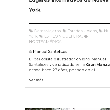
Lugares alternativos de Nueva
York
Datos viajeros
,
Estados Unidos
,
Nu
York
,
ESTILO Y CULTURA
,
NORTEAMÉRICA
Manuel Santelices
El periodista e ilustrador chileno Manuel
Santelices vive radicado en la
Gran Manz
desde hace 27 años, periodo en el...
Ver más