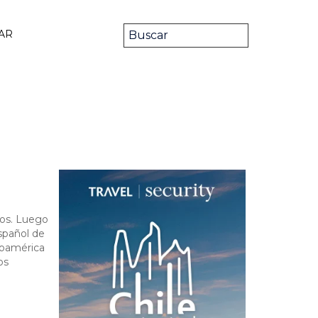
AR
ños. Luego
español de
noamérica
os