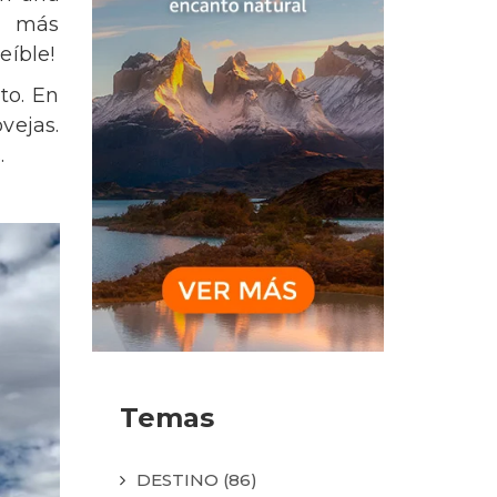
s más
reíble!
to. En
vejas.
.
Temas
DESTINO
(86)