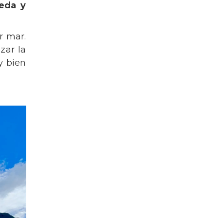
eda y
r mar.
zar la
y bien