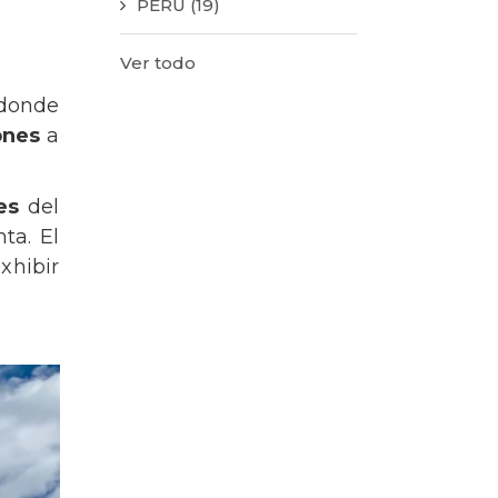
PERÚ
(19)
Ver todo
 donde
ones
a
es
del
ta. El
xhibir