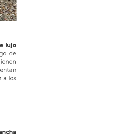
e lujo
rgo de
tienen
uentan
 a los
ancha