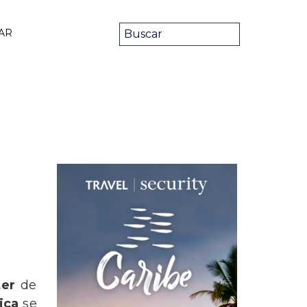
AR
ter
de
ica
se