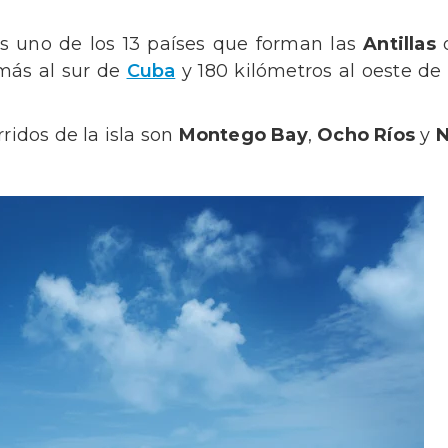
s uno de los 13 países que forman las
Antillas
o
 más al sur de
Cuba
y 180 kilómetros al oeste de l
idos de la isla son
Montego Bay
,
Ocho Ríos
y
N