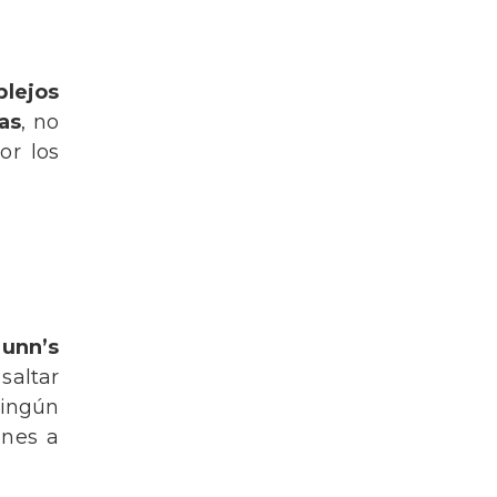
lejos
as
, no
or los
unn’s
saltar
ningún
ones a