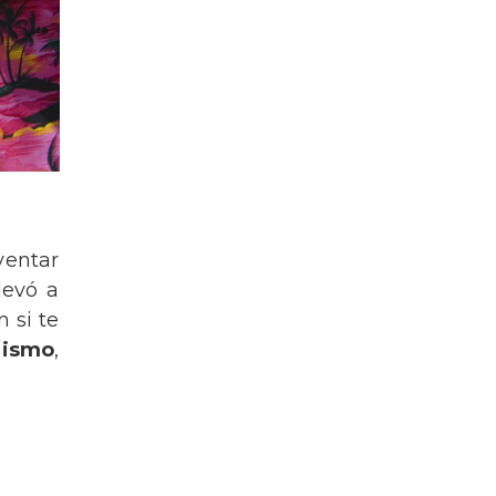
ventar
levó a
 si te
rismo
,