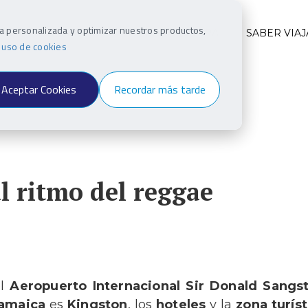
ia personalizada y optimizar nuestros productos,
INO
VIAJEROS
ESTILO Y CULTURA
SABER VIAJ
e uso de cookies
Aceptar Cookies
Recordar más tarde
l ritmo del reggae
el
Aeropuerto Internacional Sir Donald Sangs
Jamaica
es
Kingston
, los
hoteles
y la
zona turíst