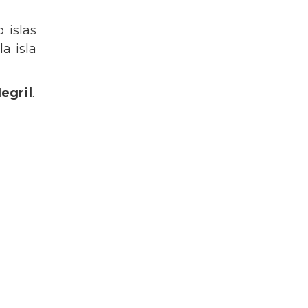
 islas
a isla
egril
.