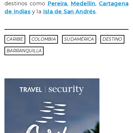
destinos como
Pereira
,
Medellín
,
Cartagena
de Indias
y la
Isla de San Andrés
.
CARIBE
COLOMBIA
SUDAMÉRICA
DESTINO
BARRANQUILLA